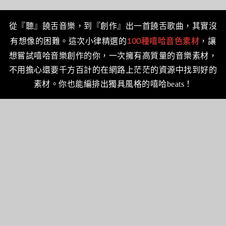
從『聽』饒舌音樂，到『創作』出一首饒舌歌曲，
其實沒
有想像的困難。
這次小律精選的
100種嘻哈音色
素材
，讓
想嘗試
嘻哈音樂創作的你，一次擁有高質量的音樂素材，
不用擔心還要千方百計的在網路上茫茫的資源中找到好的
素材。你也能編排出獨具風格的嘻哈beats！